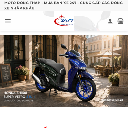
Bỏ
MOTO ĐỒNG THÁP - MUA BÁN XE 247 - CUNG CẤP CÁC DÒNG
XE NHẬP KHẨU
qua
nội
dung