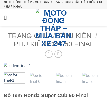
MOTO ĐỒNG THÁP - MUA BÁN XE 247 - CUNG CẤP CÁC DÒNG XE
Bỏ
NHẬP KHẨU
qua
nội
dung
TRANG CHỦ
/
PHỤ KIỆN
/
PHỤ KIỆN CUB 50 FINAL
Bộ Tem Honda Super Cub 50 Final