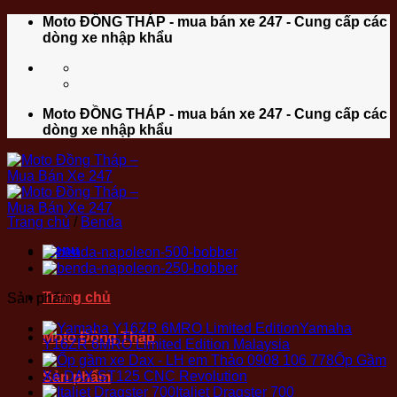
Bỏ
Moto ĐỒNG THÁP - mua bán xe 247 - Cung cấp các
qua
dòng xe nhập khẩu
nội
dung
Moto ĐỒNG THÁP - mua bán xe 247 - Cung cấp các
dòng xe nhập khẩu
Trang chủ
/
Benda
Menu
Trang chủ
Sản phẩm
Yamaha
Moto Đồng Tháp
Y16ZR 6MRO Limited Edition Malaysia
Ốp Gầm
Xe DAX ST125 CNC Revolution
Sản phẩm
Italjet Dragster 700