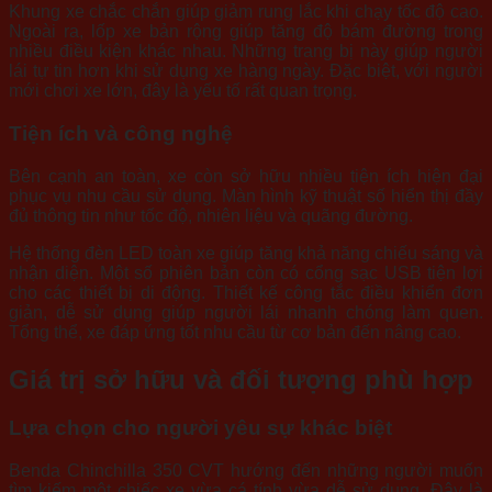
Khung xe chắc chắn giúp giảm rung lắc khi chạy tốc độ cao.
Ngoài ra, lốp xe bản rộng giúp tăng độ bám đường trong
nhiều điều kiện khác nhau. Những trang bị này giúp người
lái tự tin hơn khi sử dụng xe hàng ngày. Đặc biệt, với người
mới chơi xe lớn, đây là yếu tố rất quan trọng.
Tiện ích và công nghệ
Bên cạnh an toàn, xe còn sở hữu nhiều tiện ích hiện đại
phục vụ nhu cầu sử dụng. Màn hình kỹ thuật số hiển thị đầy
đủ thông tin như tốc độ, nhiên liệu và quãng đường.
Hệ thống đèn LED toàn xe giúp tăng khả năng chiếu sáng và
nhận diện. Một số phiên bản còn có cổng sạc USB tiện lợi
cho các thiết bị di động. Thiết kế công tắc điều khiển đơn
giản, dễ sử dụng giúp người lái nhanh chóng làm quen.
Tổng thể, xe đáp ứng tốt nhu cầu từ cơ bản đến nâng cao.
Giá trị sở hữu và đối tượng phù hợp
Lựa chọn cho người yêu sự khác biệt
Benda Chinchilla 350 CVT hướng đến những người muốn
tìm kiếm một chiếc xe vừa cá tính vừa dễ sử dụng. Đây là