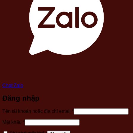
Chat Zalo
Đăng nhập
Bắt
Tên tài khoản hoặc địa chỉ email
*
buộc
Bắt
Mật khẩu
*
buộc