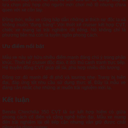
lựa chọn phù hợp cho người mới chơi mô tô nhưng chưa
quen với xe côn tay.
Đồng thời, mẫu xe cũng hấp dẫn những ai thích sự độc lạ và
không muốn “đụng hàng”. Với thiết kế cruiser kết hợp CVT,
chiếc xe mang lại trải nghiệm rất riêng. Nó không chỉ là
phương tiện mà còn là tuyên ngôn phong cách.
Ưu điểm nổi bật
Mẫu xe này sở hữu nhiều điểm mạnh đáng chú ý trong phân
khúc. Thiết kế cruiser độc đáo, ít đối thủ cạnh tranh trực tiếp.
Hệ truyền động CVT giúp dễ lái, phù hợp nhiều đối tượng.
Động cơ đủ mạnh để đi phố và touring nhẹ. Trang bị hiện
đại, đáp ứng tốt nhu cầu sử dụng thực tế. Đây là mẫu xe
đáng cân nhắc cho những ai muốn trải nghiệm mới lạ.
Kết luận
Benda Chinchilla 350 CVT là sự kết hợp hiếm có giữa
phong cách cổ điển và công nghệ hiện đại. Mẫu xe mang
đến trải nghiệm lái dễ tiếp cận nhưng vẫn giữ được chất
riêng của dòng cruiser.