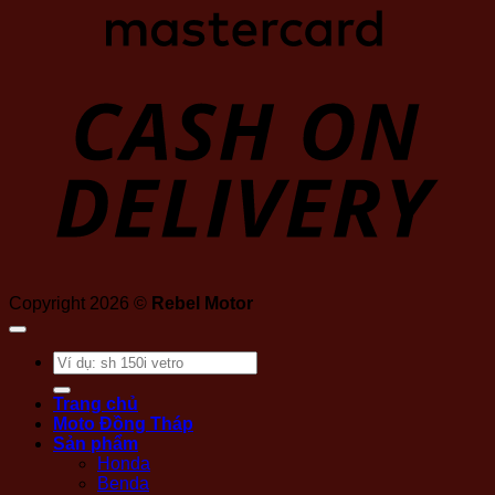
D
Copyright 2026 ©
Rebel Motor
Tìm
kiếm:
Trang chủ
Moto Đồng Tháp
Sản phẩm
Honda
Benda