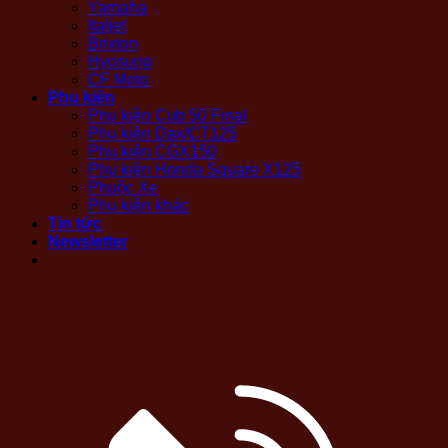
Yamaha
Italjet
Brixton
Hyosung
CF Moto
Phụ kiện
Phụ kiện Cub 50 Final
Phụ kiện Dax/CT125
Phụ kiện CGX150
Phụ kiện Honda Square X125
Phuộc Xe
Phụ kiện khác
Tin tức
Newsletter