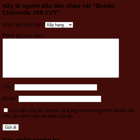
Hãy là người đầu tiên nhận xét “Benda
Chinchilla 350 CVT”
Đánh giá của bạn
*
Đánh giá của bạn
*
Tên
*
Email
*
Lưu tên của tôi, email, và trang web trong trình duyệt này
cho lần bình luận kế tiếp của tôi.
Sản phẩm tương tự