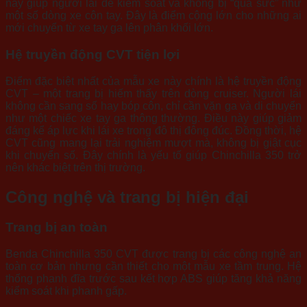
này giúp người lái dễ kiểm soát và không bị “quá sức” như
một số dòng xe côn tay. Đây là điểm cộng lớn cho những ai
mới chuyển từ xe tay ga lên phân khối lớn.
Hệ truyền động CVT tiện lợi
Điểm đặc biệt nhất của mẫu xe này chính là hệ truyền động
CVT – một trang bị hiếm thấy trên dòng cruiser. Người lái
không cần sang số hay bóp côn, chỉ cần vặn ga và di chuyển
như một chiếc xe tay ga thông thường. Điều này giúp giảm
đáng kể áp lực khi lái xe trong đô thị đông đúc. Đồng thời, hệ
CVT cũng mang lại trải nghiệm mượt mà, không bị giật cục
khi chuyển số. Đây chính là yếu tố giúp Chinchilla 350 trở
nên khác biệt trên thị trường.
Công nghệ và trang bị hiện đại
Trang bị an toàn
Benda Chinchilla 350 CVT được trang bị các công nghệ an
toàn cơ bản nhưng cần thiết cho một mẫu xe tầm trung. Hệ
thống phanh đĩa trước sau kết hợp ABS giúp tăng khả năng
kiểm soát khi phanh gấp.