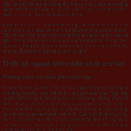
mẫu xe này đã nhanh chóng thu hút sự chú ý của cộng đồng
biker nhờ thiết kế độc lạ và trải nghiệm lái hoàn toàn khác
biệt so với các dòng mô tô truyền thống.
Không cần thao tác côn tay phức tạp, người dùng vẫn có thể
tận hưởng cảm giác lái mạnh mẽ đặc trưng của dòng cruiser.
Đây là lựa chọn lý tưởng cho những ai muốn bước vào thế
giới xe phân khối lớn một cách nhẹ nhàng hơn. Đồng thời,
mẫu xe cũng phù hợp với người dùng đô thị cần sự tiện lợi
nhưng vẫn muốn giữ phong cách cá tính.
Thiết kế ngoại hình đậm chất cruiser
Phong cách cổ điển pha hiện đại
Benda Chinchilla 350 CVT sở hữu thiết kế đậm chất cruiser
với dáng xe thấp, thân dài và tư thế ngồi thoải mái. Phần đầu
xe nổi bật với cụm đèn pha tròn LED mang phong cách cổ
điển nhưng vẫn đảm bảo hiệu năng chiếu sáng hiện đại.
Bình xăng lớn, đường nét cơ bắp kết hợp cùng yên xe thấp
tạo nên tổng thể mạnh mẽ, nam tính. Các chi tiết như gương,
tay lái và chắn bùn đều được hoàn thiện tinh tế, mang lại
cảm giác cao cấp. Sự pha trộn giữa cổ điển và hiện đại giúp
chiếc xe vừa hoài cổ vừa hợp thời.