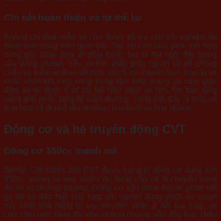
Chi tiết hoàn thiện và tư thế lái
Không chỉ đẹp, mẫu xe còn được tối ưu cho trải nghiệm lái
thoải mái trong thời gian dài. Tay lái cao vừa phải kết hợp
cùng gác chân đưa về phía trước tạo tư thế ngồi đặc trưng
của dòng cruiser. Yên xe êm, thấp giúp người lái dễ chống
chân và kiểm soát xe tốt hơn, kể cả với người mới. Khung xe
chắc chắn kết hợp cùng trọng tâm thấp mang lại cảm giác
đầm và ổn định. Các chi tiết như vành xe lớn, lốp bản rộng
cũng góp phần tăng độ bám đường. Tổng thể, đây là mẫu xe
phù hợp cả đi phố lẫn những chuyến đi xa nhẹ nhàng.
Động cơ và hệ truyền động CVT
Động cơ 350cc mạnh mẽ
Benda Chinchilla 350 CVT được trang bị động cơ dung tích
350cc, mang lại sức mạnh đủ dùng cho cả di chuyển trong
đô thị và đường trường. Động cơ vận hành êm ái, phản hồi
ga tốt và đặc biệt phù hợp với người dùng thích sự mượt
mà. Nhờ khả năng tối ưu mô-men xoắn ở dải tua thấp, xe
cho cảm giác tăng tốc nhẹ nhàng nhưng vẫn đầy lực. Điều