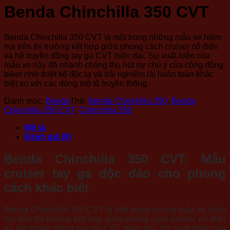
Benda Chinchilla 350 CVT
Benda Chinchilla 350 CVT
là một trong những mẫu xe hiếm
hoi trên thị trường kết hợp giữa phong cách cruiser cổ điển
và hệ truyền động tay ga CVT hiện đại. Sự xuất hiện của
mẫu xe này đã nhanh chóng thu hút sự chú ý của cộng đồng
biker nhờ thiết kế độc lạ và trải nghiệm lái hoàn toàn khác
biệt so với các dòng mô tô truyền thống.
Danh mục:
Benda
Thẻ:
Benda Chinchilla 350
,
Benda
Chinchilla 350 CVT
,
Chinchilla 350
Mô tả
Đánh giá (0)
Benda Chinchilla 350 CVT: Mẫu
cruiser tay ga độc đáo cho phong
cách khác biệt
Benda Chinchilla 350 CVT
là một trong những mẫu xe hiếm
hoi trên thị trường kết hợp giữa phong cách cruiser cổ điển
và hệ truyền động tay ga CVT hiện đại. Sự xuất hiện của