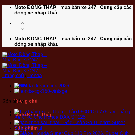
Bỏ
Moto ĐỒNG THÁP - mua bán xe 247 - Cung cấp các
qua
dòng xe nhập khẩu
nội
dung
Moto ĐỒNG THÁP - mua bán xe 247 - Cung cấp các
dòng xe nhập khẩu
Trang chủ
/
Honda
Menu
Trang chủ
Sản phẩm
Tay Thắng
Moto Đồng Tháp
Xe CNC Cho Honda DAX ST125
Gác Chân Sau Honda Super
Cub 50 Final
Sản phẩm