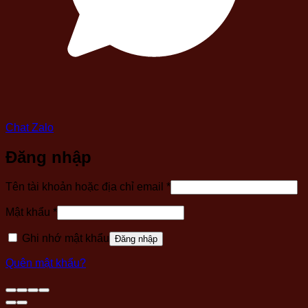
Chat Zalo
Đăng nhập
Bắt
Tên tài khoản hoặc địa chỉ email
*
buộc
Bắt
Mật khẩu
*
buộc
Ghi nhớ mật khẩu
Đăng nhập
Quên mật khẩu?