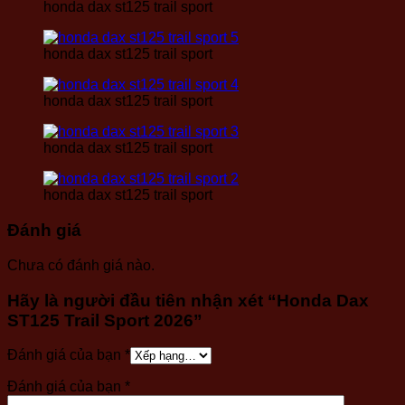
honda dax st125 trail sport
honda dax st125 trail sport
honda dax st125 trail sport
honda dax st125 trail sport
honda dax st125 trail sport
Đánh giá
Chưa có đánh giá nào.
Hãy là người đầu tiên nhận xét “Honda Dax
ST125 Trail Sport 2026”
Đánh giá của bạn
*
Đánh giá của bạn
*