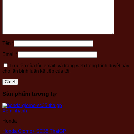
Tên
*
Email
*
Lưu tên của tôi, email, và trang web trong trình duyệt này
cho lần bình luận kế tiếp của tôi.
Sản phẩm tương tự
Xem nhanh
Honda
Honda Giorno+ SC35 ThaiGP