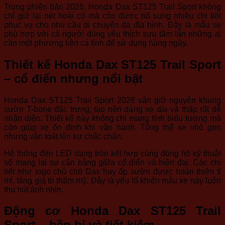
Trong phiên bản 2026, Honda Dax ST125 Trail Sport không
chỉ giữ lại nét hoài cổ mà còn được bổ sung nhiều chi tiết
phục vụ cho nhu cầu di chuyển đa địa hình. Đây là mẫu xe
phù hợp với cả người dùng yêu thích sưu tầm lẫn những ai
cần một phương tiện cá tính để sử dụng hàng ngày.
Thiết kế Honda Dax ST125 Trail Sport
– cổ điển nhưng nổi bật
Honda Dax ST125 Trail Sport 2026 vẫn giữ nguyên khung
sườn T-bone đặc trưng, tạo nên dáng xe dài và thấp rất dễ
nhận diện. Thiết kế này không chỉ mang tính biểu tượng mà
còn giúp xe ổn định khi vận hành. Tổng thể xe nhỏ gọn
nhưng vẫn toát lên sự chắc chắn.
Hệ thống đèn LED dạng tròn kết hợp cùng đồng hồ kỹ thuật
số mang lại sự cân bằng giữa cổ điển và hiện đại. Các chi
tiết như logo chú chó Dax hay ốp sườn được hoàn thiện tỉ
mỉ, tăng giá trị thẩm mỹ. Đây là yếu tố khiến mẫu xe này luôn
thu hút ánh nhìn.
Động cơ Honda Dax ST125 Trail
Sport – bền bỉ và tiết kiệm