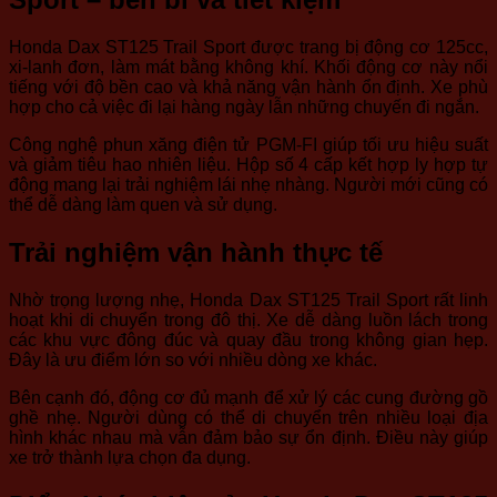
Honda Dax ST125 Trail Sport được trang bị động cơ 125cc,
xi-lanh đơn, làm mát bằng không khí. Khối động cơ này nổi
tiếng với độ bền cao và khả năng vận hành ổn định. Xe phù
hợp cho cả việc đi lại hàng ngày lẫn những chuyến đi ngắn.
Công nghệ phun xăng điện tử PGM-FI giúp tối ưu hiệu suất
và giảm tiêu hao nhiên liệu. Hộp số 4 cấp kết hợp ly hợp tự
động mang lại trải nghiệm lái nhẹ nhàng. Người mới cũng có
thể dễ dàng làm quen và sử dụng.
Trải nghiệm vận hành thực tế
Nhờ trọng lượng nhẹ, Honda Dax ST125 Trail Sport rất linh
hoạt khi di chuyển trong đô thị. Xe dễ dàng luồn lách trong
các khu vực đông đúc và quay đầu trong không gian hẹp.
Đây là ưu điểm lớn so với nhiều dòng xe khác.
Bên cạnh đó, động cơ đủ mạnh để xử lý các cung đường gồ
ghề nhẹ. Người dùng có thể di chuyển trên nhiều loại địa
hình khác nhau mà vẫn đảm bảo sự ổn định. Điều này giúp
xe trở thành lựa chọn đa dụng.