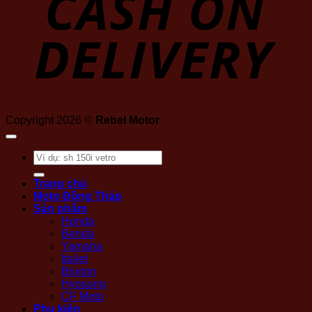
Copyright 2026 ©
Rebel Motor
Tìm
kiếm:
Trang chủ
Moto Đồng Tháp
Sản phẩm
Honda
Benda
Yamaha
Italjet
Brixton
Hyosung
CF Moto
Phụ kiện