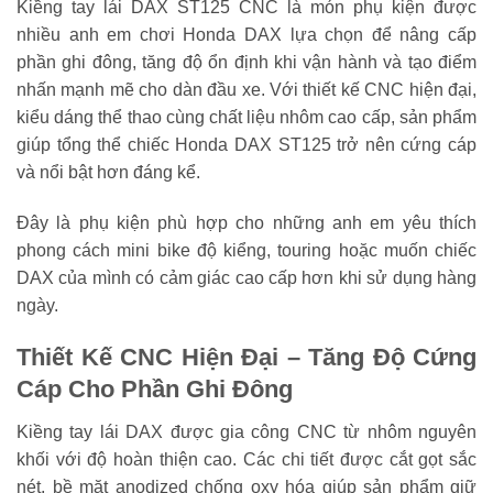
Kiềng tay lái DAX ST125 CNC là món phụ kiện được
nhiều anh em chơi Honda DAX lựa chọn để nâng cấp
phần ghi đông, tăng độ ổn định khi vận hành và tạo điểm
nhấn mạnh mẽ cho dàn đầu xe. Với thiết kế CNC hiện đại,
kiểu dáng thể thao cùng chất liệu nhôm cao cấp, sản phẩm
giúp tổng thể chiếc Honda DAX ST125 trở nên cứng cáp
và nổi bật hơn đáng kể.
Đây là phụ kiện phù hợp cho những anh em yêu thích
phong cách mini bike độ kiểng, touring hoặc muốn chiếc
DAX của mình có cảm giác cao cấp hơn khi sử dụng hàng
ngày.
Thiết Kế CNC Hiện Đại – Tăng Độ Cứng
Cáp Cho Phần Ghi Đông
Kiềng tay lái DAX được gia công CNC từ nhôm nguyên
khối với độ hoàn thiện cao. Các chi tiết được cắt gọt sắc
nét, bề mặt anodized chống oxy hóa giúp sản phẩm giữ