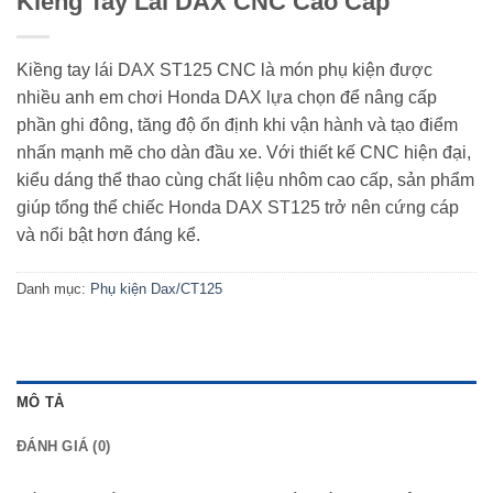
Kiềng Tay Lái DAX CNC Cao Cấp
Kiềng tay lái DAX ST125 CNC là món phụ kiện được
nhiều anh em chơi Honda DAX lựa chọn để nâng cấp
phần ghi đông, tăng độ ổn định khi vận hành và tạo điểm
nhấn mạnh mẽ cho dàn đầu xe. Với thiết kế CNC hiện đại,
kiểu dáng thể thao cùng chất liệu nhôm cao cấp, sản phẩm
giúp tổng thể chiếc Honda DAX ST125 trở nên cứng cáp
và nổi bật hơn đáng kể.
Danh mục:
Phụ kiện Dax/CT125
MÔ TẢ
ĐÁNH GIÁ (0)