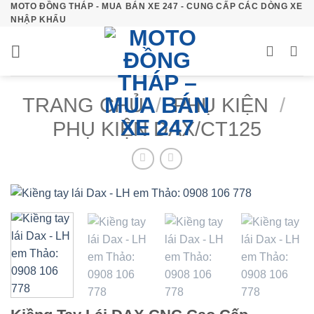
MOTO ĐỒNG THÁP - MUA BÁN XE 247 - CUNG CẤP CÁC DÒNG XE
Bỏ
NHẬP KHẨU
qua
nội
dung
TRANG CHỦ
/
PHỤ KIỆN
/
PHỤ KIỆN DAX/CT125