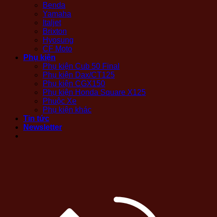
Benda
Yamaha
Italjet
Brixton
Hyosung
CF Moto
Phụ kiện
Phụ kiện Cub 50 Final
Phụ kiện Dax/CT125
Phụ kiện CGX150
Phụ kiện Honda Square X125
Phuộc Xe
Phụ kiện khác
Tin tức
Newsletter