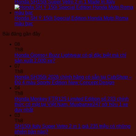
Honda SH150i Super Vetro 2 in 1 Made In Italy
Honda SH Ý 150i Special Edition Honda Moto Roma
màu bạc
Bài đăng gần đây
08
Th8
Honda Giorno+ Buzz Lightyear có gì đặc biệt mà chỉ
Không
sản xuất 2.000 xe?
có
07
bình
Th8
luận
Honda SH350i 2026 chính hãng có sẵn tại CubShop –
ở
Không
Đủ 4 màu Sporty Edition New Concept Design
Honda
có
04
Giorno+
bình
Th8
Buzz
luận
Honda Monkey FTR125 Limited Edition số 233 chính
Lightyear
ở
thức có mặt tại Việt Nam, Muabanxe247 sở hữu 1 xe
có
Honda
Không
duy nhất
gì
SH350i
có
03
đặc
2026
bình
Th8
biệt
chính
luận
SH150i Italy Super Vetro 2 in 1 giá 235 triệu có những
ở
mà
hãng
Không
phiên bản nào?