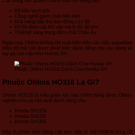
Các dòng sản phẩm Ohlins luôn nổi tiếng bởi:
Độ bền vượt trội
Công nghệ giảm chấn tiên tiến
Khả năng hấp thụ dao động cực tốt
Độ ổn định cao khi vận hành tốc độ lớn
Thiết kế sang trọng đậm chất Châu Âu
Ngày nay, Ohlins không chỉ xuất hiện trên các mẫu superbike
triệu đô mà còn được phát triển dành riêng cho các dòng xe
tay ga cao cấp như Honda SH.
Phuộc Ohlins HO316 Dành Cho Honda SH
Phuộc Ohlins HO316 Là Gì?
Ohlins HO316 là mẫu giảm xóc sau chính hãng được Ohlins
nghiên cứu và sản xuất dành riêng cho:
Honda SH125i
Honda SH150i
Honda SH160i
Đây là phiên bản nâng cấp trực tiếp từ mã HO816 từng rất