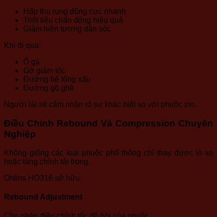
Hấp thụ rung động cực nhanh
Triệt tiêu chấn động hiệu quả
Giảm hiện tượng dằn sóc
Khi đi qua:
Ổ gà
Gờ giảm tốc
Đường bê tông xấu
Đường gồ ghề
Người lái sẽ cảm nhận rõ sự khác biệt so với phuộc zin.
Điều Chỉnh Rebound Và Compression Chuyên
Nghiệp
Không giống các loại phuộc phổ thông chỉ thay được lò xo
hoặc tăng chỉnh tải trọng.
Ohlins HO316 sở hữu:
Rebound Adjustment
Cho phép điều chỉnh tốc độ hồi của phuộc.