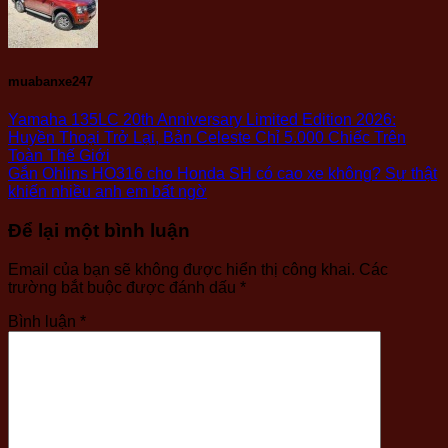
muabanxe247
Yamaha 135LC 20th Anniversary Limited Edition 2026:
Huyền Thoại Trở Lại, Bản Celeste Chỉ 5.000 Chiếc Trên
Toàn Thế Giới
Gắn Ohlins HO316 cho Honda SH có cao xe không? Sự thật
khiến nhiều anh em bất ngờ
Để lại một bình luận
Email của bạn sẽ không được hiển thị công khai.
Các
trường bắt buộc được đánh dấu
*
Bình luận
*