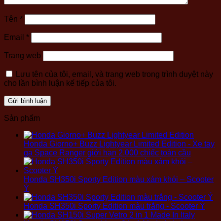
Tên
*
Email
*
Trang web
Lưu tên của tôi, email, và trang web trong trình duyệt này
cho lần bình luận kế tiếp của tôi.
Sản phẩm
Honda Giorno+ Buzz Lightyear Limited Edition - Xe tay
ga Space Ranger giới hạn 2.000 chiếc toàn cầu
Honda SH350i Sporty Edition màu xám khói – Scooter
Ý
Honda SH350i Sporty Edition màu trắng - Scooter Ý