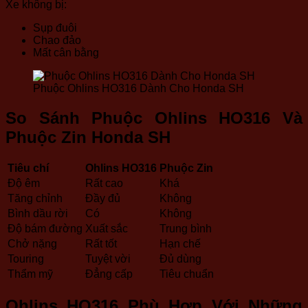
Xe không bị:
Sụp đuôi
Chao đảo
Mất cân bằng
Phuộc Ohlins HO316 Dành Cho Honda SH
So Sánh Phuộc Ohlins HO316 Và
Phuộc Zin Honda SH
Tiêu chí
Ohlins HO316
Phuộc Zin
Độ êm
Rất cao
Khá
Tăng chỉnh
Đầy đủ
Không
Bình dầu rời
Có
Không
Độ bám đường
Xuất sắc
Trung bình
Chở nặng
Rất tốt
Hạn chế
Touring
Tuyệt vời
Đủ dùng
Thẩm mỹ
Đẳng cấp
Tiêu chuẩn
Ohlins HO316 Phù Hợp Với Những