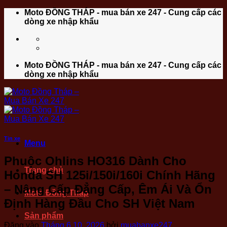
Bỏ
Moto ĐỒNG THÁP - mua bán xe 247 - Cung cấp các
qua
dòng xe nhập khẩu
nội
dung
Moto ĐỒNG THÁP - mua bán xe 247 - Cung cấp các
dòng xe nhập khẩu
Tin xe
Menu
Phuộc Ohlins HO316 Dành Cho
Trang chủ
Honda SH 125i/150i/160i Chính Hãng
– Nâng Cấp Đẳng Cấp, Êm Ái Và Ổn
Moto Đồng Tháp
Định Hàng Đầu Cho SH Việt Nam
Sản phẩm
Đăng vào
Tháng 6 10, 2026
bởi
muabanxe247