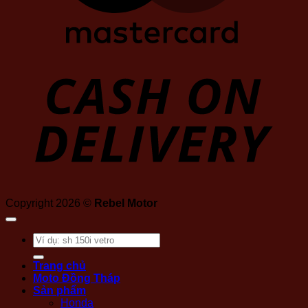
D
Copyright 2026 ©
Rebel Motor
Tìm
kiếm:
Trang chủ
Moto Đồng Tháp
Sản phẩm
Honda