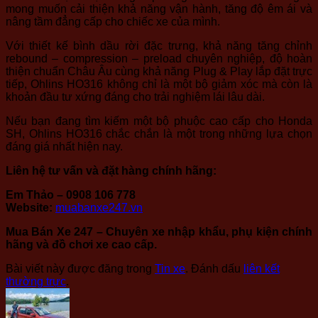
mong muốn cải thiện khả năng vận hành, tăng độ êm ái và
nâng tầm đẳng cấp cho chiếc xe của mình.
Với thiết kế bình dầu rời đặc trưng, khả năng tăng chỉnh
rebound – compression – preload chuyên nghiệp, độ hoàn
thiện chuẩn Châu Âu cùng khả năng Plug & Play lắp đặt trực
tiếp, Ohlins HO316 không chỉ là một bộ giảm xóc mà còn là
khoản đầu tư xứng đáng cho trải nghiệm lái lâu dài.
Nếu bạn đang tìm kiếm một bộ phuộc cao cấp cho Honda
SH, Ohlins HO316 chắc chắn là một trong những lựa chọn
đáng giá nhất hiện nay.
Liên hệ tư vấn và đặt hàng chính hãng:
Em Thảo – 0908 106 778
Website:
muabanxe247.vn
Mua Bán Xe 247 – Chuyên xe nhập khẩu, phụ kiện chính
hãng và đồ chơi xe cao cấp.
Bài viết này được đăng trong
Tin xe
. Đánh dấu
liên kết
thường trực
.