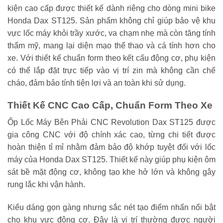
kiện cao cấp được thiết kế dành riêng cho dòng mini bike
Honda Dax ST125. Sản phẩm không chỉ giúp bảo vệ khu
vực lốc máy khỏi trầy xước, va chạm nhẹ mà còn tăng tính
thẩm mỹ, mang lại diện mạo thể thao và cá tính hơn cho
xe. Với thiết kế chuẩn form theo kết cấu động cơ, phụ kiện
có thể lắp đặt trực tiếp vào vị trí zin mà không cần chế
cháo, đảm bảo tính tiện lợi và an toàn khi sử dụng.
Thiết Kế CNC Cao Cấp, Chuẩn Form Theo Xe
Ốp Lốc Máy Bên Phải CNC Revolution Dax ST125 được
gia công CNC với độ chính xác cao, từng chi tiết được
hoàn thiện tỉ mỉ nhằm đảm bảo độ khớp tuyệt đối với lốc
máy của Honda Dax ST125. Thiết kế này giúp phụ kiện ôm
sát bề mặt động cơ, không tạo khe hở lớn và không gây
rung lắc khi vận hành.
Kiểu dáng gọn gàng nhưng sắc nét tạo điểm nhấn nổi bật
cho khu vực động cơ. Đây là vị trí thường được người