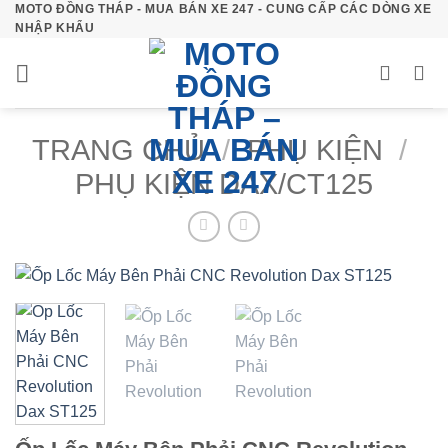
MOTO ĐỒNG THÁP - MUA BÁN XE 247 - CUNG CẤP CÁC DÒNG XE
Bỏ
NHẬP KHẨU
qua
nội
dung
TRANG CHỦ
/
PHỤ KIỆN
/
PHỤ KIỆN DAX/CT125