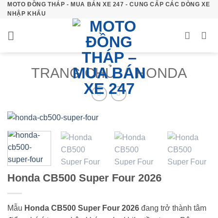
MOTO ĐỒNG THÁP - MUA BÁN XE 247 - CUNG CẤP CÁC DÒNG XE
Bỏ
NHẬP KHẨU
qua
nội
dung
TRANG CHỦ
/
HONDA
Honda CB500 Super Four 2026
Mẫu
Honda CB500 Super Four 2026
đang trở thành tâm