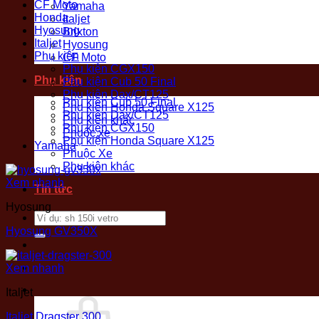
CF Moto
Yamaha
Honda
Italjet
Hyosung
Brixton
Italjet
Hyosung
Phụ kiện
CF Moto
Phụ kiện CGX150
Phụ kiện
Phụ kiện Cub 50 Final
Phụ kiện Dax/CT125
Phụ kiện Cub 50 Final
Phụ kiện Honda Square X125
Phụ kiện Dax/CT125
Phụ kiện khác
Phụ kiện CGX150
Phuộc xe
Phụ kiện Honda Square X125
Yamaha
Phuộc Xe
Phụ kiện khác
Xem nhanh
Tin tức
Hyosung
Tìm
kiếm:
Hyosung GV350X
Xem nhanh
Italjet
Italjet Dragster 300