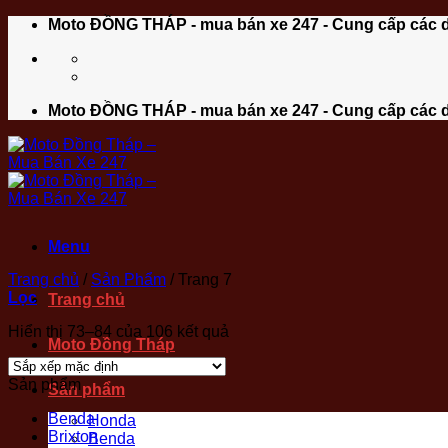
Bỏ
Moto ĐỒNG THÁP - mua bán xe 247 - Cung cấp các 
qua
nội
dung
Moto ĐỒNG THÁP - mua bán xe 247 - Cung cấp các 
Menu
Trang chủ
/
Sản Phẩm
/
Trang 7
Lọc
Trang chủ
Hiển thị 73–84 của 106 kết quả
Moto Đồng Tháp
Sản phẩm
Sản phẩm
Benda
Honda
Brixton
Benda