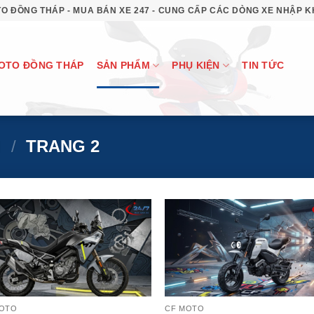
O ĐỒNG THÁP - MUA BÁN XE 247 - CUNG CẤP CÁC DÒNG XE NHẬP 
OTO ĐỒNG THÁP
SẢN PHẨM
PHỤ KIỆN
TIN TỨC
M
/
TRANG 2
MOTO
CF MOTO