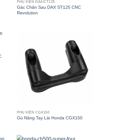
PHỤ KIỆN DAX/CT125
Gác Chân Sau DAX ST125 CNC
Revolution
C
PHỤ KIỆN CGX150
Gù Nâng Tay Lái Honda CGX150