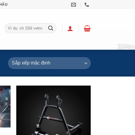
KHẨU
Tìm
kiếm: