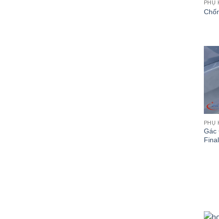
PHỤ 
Chốn
PHỤ 
Gác 
Final