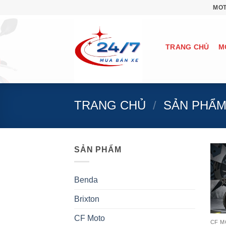
Bỏ
MOT
qua
nội
dung
TRANG CHỦ
M
TRANG CHỦ
/
SẢN PHẨ
SẢN PHẨM
Benda
Brixton
CF Moto
CF 