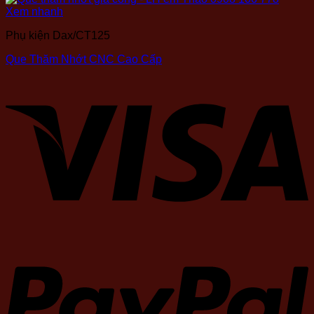
Xem nhanh
Phụ kiện Dax/CT125
Que Thăm Nhớt CNC Cao Cấp
V
P