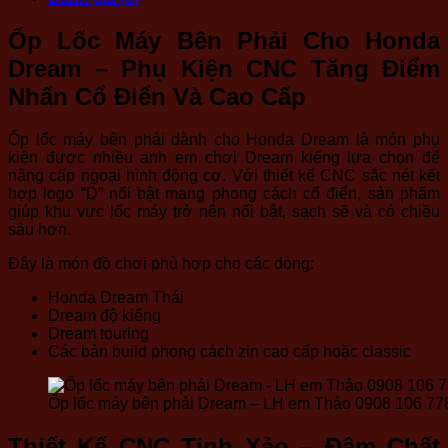
Ốp Lốc Máy Bên Phải Cho Honda
Dream – Phụ Kiện CNC Tăng Điểm
Nhấn Cổ Điển Và Cao Cấp
Ốp lốc máy bên phải dành cho Honda Dream là món phụ
kiện được nhiều anh em chơi Dream kiểng lựa chọn để
nâng cấp ngoại hình động cơ. Với thiết kế CNC sắc nét kết
hợp logo “D” nổi bật mang phong cách cổ điển, sản phẩm
giúp khu vực lốc máy trở nên nổi bật, sạch sẽ và có chiều
sâu hơn.
Đây là món đồ chơi phù hợp cho các dòng:
Honda Dream Thái
Dream độ kiểng
Dream touring
Các bản build phong cách zin cao cấp hoặc classic
Ốp lốc máy bên phải Dream – LH em Thảo 0908 106 77
Thiết Kế CNC Tinh Xảo – Đậm Chất