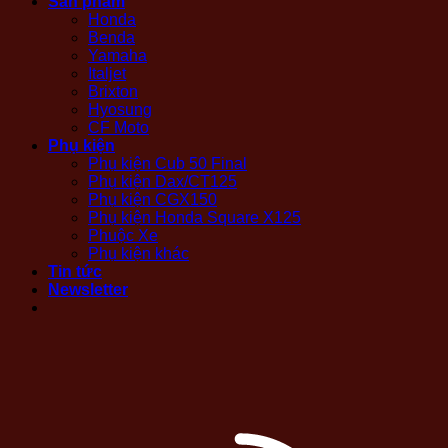
Sản phẩm
Honda
Benda
Yamaha
Italjet
Brixton
Hyosung
CF Moto
Phụ kiện
Phụ kiện Cub 50 Final
Phụ kiện Dax/CT125
Phụ kiện CGX150
Phụ kiện Honda Square X125
Phuộc Xe
Phụ kiện khác
Tin tức
Newsletter