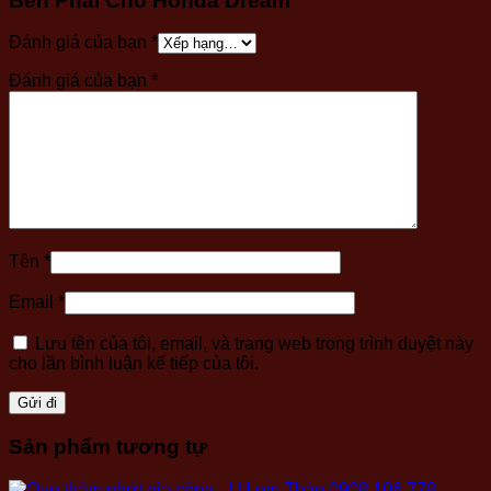
Bên Phải Cho Honda Dream”
Đánh giá của bạn
*
Đánh giá của bạn
*
Tên
*
Email
*
Lưu tên của tôi, email, và trang web trong trình duyệt này
cho lần bình luận kế tiếp của tôi.
Sản phẩm tương tự