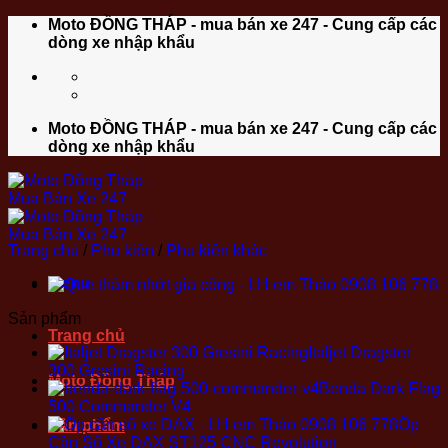
Bỏ
Moto ĐỒNG THÁP - mua bán xe 247 - Cung cấp các
qua
dòng xe nhập khẩu
nội
dung
Moto ĐỒNG THÁP - mua bán xe 247 - Cung cấp các
dòng xe nhập khẩu
Trang chủ
/
Phụ kiện
/
Phụ kiện khác
Menu
Sản phẩm
Trang chủ
Italjet Dragster
300 Gresini Racing
Moto Đồng Tháp
Benda Dark Flag
500 Commander V4
Ốp
Sản phẩm
Cần Số Xe DAX ST125 CNC Revolution