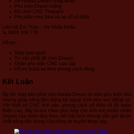
Xe Honda Dream nhập khẩu
Phụ kiện Dream kiểng
Đồ chơi CNC Thailand
Phụ kiện mini bike và xe số cổ điển
Liên hệ Em Thảo – Xe Nhập Khẩu
📞 0908 106 778
Hỗ trợ:
Ship toàn quốc
Tư vấn phối đồ chơi Dream
Order phụ kiện CNC cao cấp
Hỗ trợ build xe theo phong cách riêng
Kết Luận
Ốp lốc máy bên phải cho Honda Dream là món phụ kiện nhỏ
nhưng giúp nâng tầm đáng kể ngoại hình khu vực động cơ.
Với thiết kế CNC tinh xảo, phong cách cổ điển và độ hoàn
thiện cao, đây là lựa chọn phù hợp cho anh em muốn chiếc
Dream của mình đẹp hơn, nổi bật hơn nhưng vẫn giữ được
chất riêng đặc trưng của dòng xe huyền thoại này.