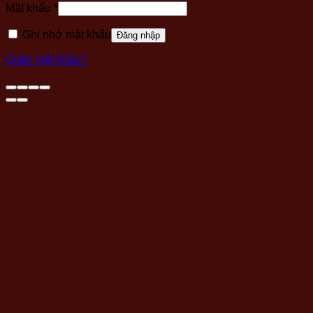
Bắt
Mật khẩu
*
buộc
Ghi nhớ mật khẩu
Đăng nhập
Quên mật khẩu?