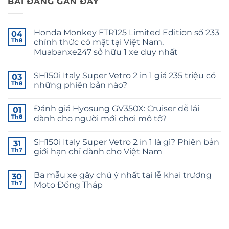
BÀI ĐĂNG GẦN ĐÂY
Honda Monkey FTR125 Limited Edition số 233
04
Th8
chính thức có mặt tại Việt Nam,
Muabanxe247 sở hữu 1 xe duy nhất
Không
có
SH150i Italy Super Vetro 2 in 1 giá 235 triệu có
03
bình
luận
Th8
những phiên bản nào?
ở
Honda
Không
Monkey
có
Đánh giá Hyosung GV350X: Cruiser dễ lái
FTR125
01
bình
Limited
luận
Th8
dành cho người mới chơi mô tô?
Edition
ở
số
SH150i
Không
233
Italy
có
SH150i Italy Super Vetro 2 in 1 là gì? Phiên bản
chính
Super
31
bình
thức
Vetro
luận
Th7
giới hạn chỉ dành cho Việt Nam
có
2
ở
mặt
in
Đánh
Không
tại
1
giá
có
Ba mẫu xe gây chú ý nhất tại lễ khai trương
Việt
giá
Hyosung
30
bình
Nam,
235
GV350X:
luận
Th7
Moto Đồng Tháp
Muabanxe247
triệu
Cruiser
ở
sở
có
dễ
SH150i
Không
hữu
những
lái
Italy
có
1
phiên
dành
Super
bình
xe
bản
cho
Vetro
luận
duy
nào?
người
2
ở
nhất
mới
in
Ba