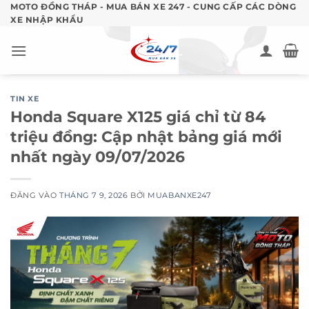
Bỏ
MOTO ĐỒNG THÁP - MUA BÁN XE 247 - CUNG CẤP CÁC DÒNG
XE NHẬP KHẨU
qua
nội
dung
TIN XE
Honda Square X125 giá chỉ từ 84
triệu đồng: Cập nhật bảng giá mới
nhất ngày 09/07/2026
ĐĂNG VÀO
THÁNG 7 9, 2026
BỞI
MUABANXE247