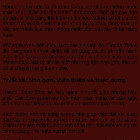
Honda Today 50cc
là dòng xe tay ga cỡ nhỏ nổi tiếng thuộc
phân khúc JDM (nội địa Nhật Bản), được đánh giá cao nhờ
độ bền bỉ, khả năng tiết kiệm nhiên liệu và thiết kế tối ưu cho
đô thị. Trong bối cảnh chi phí xăng ngày càng tăng, mẫu xe
này trở thành lựa chọn thông minh cho nhu cầu đi lại hàng
ngày.
Không hướng đến hiệu suất cao hay tốc độ, Honda Today
tập trung vào tính ổn định, dễ sử dụng và chi phí vận hành
thấp. Đây là mẫu xe phù hợp cho học sinh, sinh viên, người
nội trợ hoặc bất kỳ ai cần một phương tiện nhỏ gọn, tiện lợi
để di chuyển trong thành phố.
Thiết kế: Nhỏ gọn, thân thiện và thực dụng
Honda Today 50cc sở hữu ngoại hình tối giản nhưng hiệu
quả. Các đường nét bo tròn mềm mại mang lại cảm giác
thân thiện, dễ tiếp cận với nhiều đối tượng người dùng.
Kích thước nhỏ và trọng lượng nhẹ giúp việc dắt xe, quay
đầu hay di chuyển trong hẻm nhỏ trở nên cực kỳ dễ dàng.
Chiều cao yên thấp là một điểm cộng lớn, đặc biệt với người
có vóc dáng nhỏ hoặc người lớn tuổi.