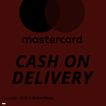
D
Copyright 2026 ©
Rebel Motor