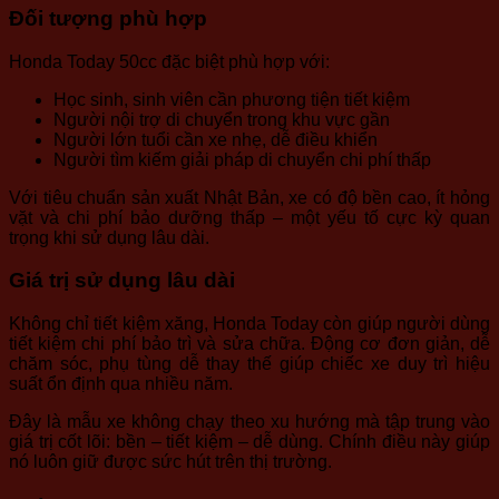
Đối tượng phù hợp
Honda Today 50cc đặc biệt phù hợp với:
Học sinh, sinh viên cần phương tiện tiết kiệm
Người nội trợ di chuyển trong khu vực gần
Người lớn tuổi cần xe nhẹ, dễ điều khiển
Người tìm kiếm giải pháp di chuyển chi phí thấp
Với tiêu chuẩn sản xuất Nhật Bản, xe có độ bền cao, ít hỏng
vặt và chi phí bảo dưỡng thấp – một yếu tố cực kỳ quan
trọng khi sử dụng lâu dài.
Giá trị sử dụng lâu dài
Không chỉ tiết kiệm xăng, Honda Today còn giúp người dùng
tiết kiệm chi phí bảo trì và sửa chữa. Động cơ đơn giản, dễ
chăm sóc, phụ tùng dễ thay thế giúp chiếc xe duy trì hiệu
suất ổn định qua nhiều năm.
Đây là mẫu xe không chạy theo xu hướng mà tập trung vào
giá trị cốt lõi: bền – tiết kiệm – dễ dùng. Chính điều này giúp
nó luôn giữ được sức hút trên thị trường.