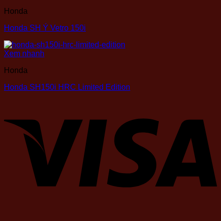
Honda
Honda SH Ý Vetro 150i
Xem nhanh
Honda
Honda SH150i HRC Limited Edition
V
P