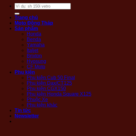
Tìm
kiếm:
Trang chủ
Moto Đồng Tháp
Sản phẩm
Honda
Benda
Yamaha
Italjet
Brixton
Hyosung
CF Moto
Phụ kiện
Phụ kiện Cub 50 Final
Phụ kiện Dax/CT125
Phụ kiện CGX150
Phụ kiện Honda Square X125
Phuộc Xe
Phụ kiện khác
Tin tức
Newsletter