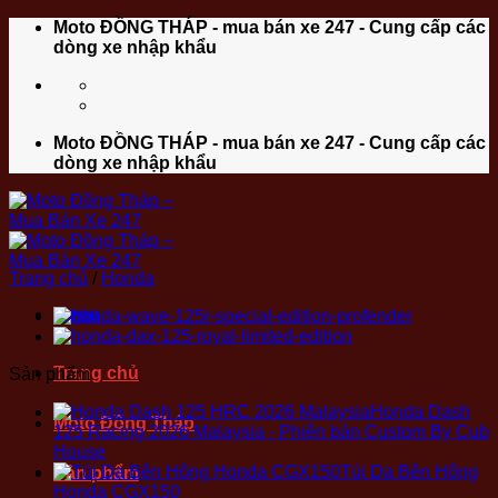
Bỏ
Moto ĐỒNG THÁP - mua bán xe 247 - Cung cấp các
qua
dòng xe nhập khẩu
nội
dung
Moto ĐỒNG THÁP - mua bán xe 247 - Cung cấp các
dòng xe nhập khẩu
Trang chủ
/
Honda
Menu
Trang chủ
Sản phẩm
Honda Dash
Moto Đồng Tháp
125 Racing 2026 Malaysia - Phiên bản Custom By Cub
House
Túi Da Bên Hông
Sản phẩm
Honda CGX150