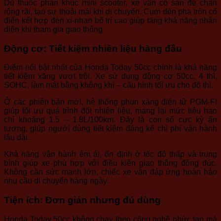
Dù thuộc phân khúc mini scooter, xe vẫn có sàn để chân
rộng rãi, tạo sự thoải mái khi di chuyển. Cụm đèn pha tròn cổ
điển kết hợp đèn xi-nhan bố trí cao giúp tăng khả năng nhận
diện khi tham gia giao thông.
Động cơ: Tiết kiệm nhiên liệu hàng đầu
Điểm nổi bật nhất của Honda Today 50cc chính là khả năng
tiết kiệm xăng vượt trội. Xe sử dụng động cơ 50cc, 4 thì,
SOHC, làm mát bằng không khí – cấu hình tối ưu cho đô thị.
Ở các phiên bản mới, hệ thống phun xăng điện tử PGM-FI
giúp tối ưu quá trình đốt nhiên liệu, mang lại mức tiêu hao
chỉ khoảng 1.5 – 1.8L/100km. Đây là con số cực kỳ ấn
tượng, giúp người dùng tiết kiệm đáng kể chi phí vận hành
lâu dài.
Khả năng vận hành êm ái, ổn định ở tốc độ thấp và trung
bình giúp xe phù hợp với điều kiện giao thông đông đúc.
Không cần sức mạnh lớn, chiếc xe vẫn đáp ứng hoàn hảo
nhu cầu di chuyển hàng ngày.
Tiện ích: Đơn giản nhưng đủ dùng
Honda Today 50cc không chạy theo công nghệ phức tạp mà