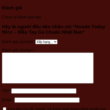
Đánh giá
Chưa có đánh giá nào.
Hãy là người đầu tiên nhận xét “Honda Today
50cc – Mẫu Tay Ga Chuẩn Nhật Bản”
Đánh giá của bạn
*
Đánh giá của bạn
*
Tên
*
Email
*
Lưu tên của tôi, email, và trang web trong trình duyệt này