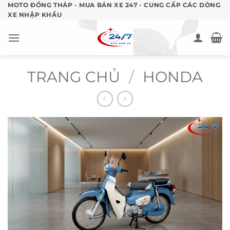
Bỏ
MOTO ĐỒNG THÁP - MUA BÁN XE 247 - CUNG CẤP CÁC DÒNG
XE NHẬP KHẨU
qua
nội
dung
TRANG CHỦ
/
HONDA