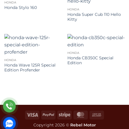
HONDA
Honda Stylo 160
HONDA
Honda Super Cub 110 Hello
Kitty
HONDA
Honda CB350C Special
HONDA
Edition
Honda Wave 125R Special
Edition Profender
Visa
PayPal
Stripe
MasterCard
Cash
On
Copyright 2026 ©
Rebel Motor
Delivery