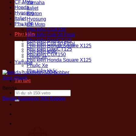
CF Moto
Yamaha
Honda
Italjet
Hyosung
Brixton
Italjet
Hyosung
Phụ kiện
CF Moto
Phụ kiện CGX150
Phụ kiện
Phụ kiện Cub 50 Final
Phụ kiện Dax/CT125
Phụ kiện Cub 50 Final
Phụ kiện Honda Square X125
Phụ kiện Dax/CT125
Phụ kiện khác
Phụ kiện CGX150
Phuộc xe
Phụ kiện Honda Square X125
Yamaha
Phuộc Xe
Phụ kiện khác
Xem nhanh
Tin tức
Benda
Tìm
kiếm:
Benda Napoleon 500 Bobber