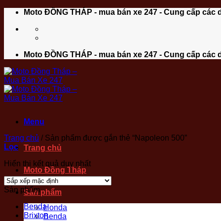
Bỏ
Moto ĐỒNG THÁP - mua bán xe 247 - Cung cấp các 
qua
nội
dung
Moto ĐỒNG THÁP - mua bán xe 247 - Cung cấp các 
Menu
Trang chủ
/
Sản phẩm được gắn thẻ “Napoleon 500”
Lọc
Trang chủ
Hiển thị kết quả duy nhất
Moto Đồng Tháp
Sản phẩm
Sản phẩm
Benda
Honda
Brixton
Benda