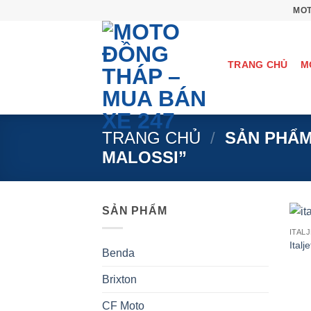
Bỏ
MOT
qua
nội
dung
TRANG CHỦ
M
TRANG CHỦ
/
SẢN PHẨM
MALOSSI”
SẢN PHẨM
ITAL
Italj
Benda
Brixton
CF Moto