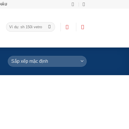
KHẨU
Tìm
kiếm: