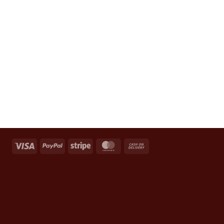
Visa
PayPal
Stripe
MasterCard
Cash
On
Delivery