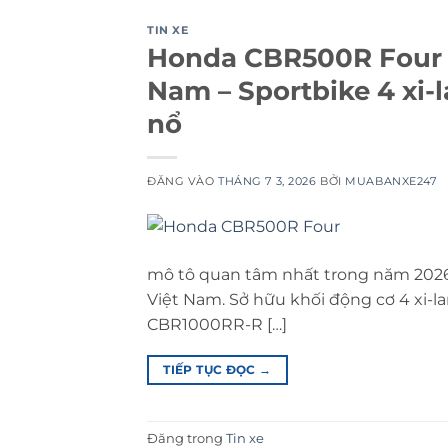
TIN XE
Honda CBR500R Four 2
Nam – Sportbike 4 xi-
nổ
ĐĂNG VÀO
THÁNG 7 3, 2026
BỞI
MUABANXE247
mô tô quan tâm nhất trong năm 2026 
Việt Nam. Sở hữu khối động cơ 4 xi-l
CBR1000RR-R […]
TIẾP TỤC ĐỌC
→
Đăng trong
Tin xe