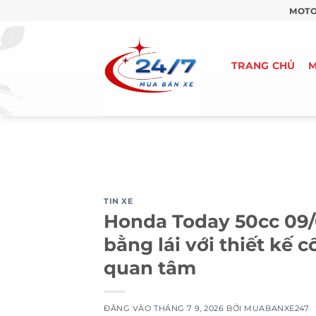
Bỏ
MOTO
qua
nội
dung
TRANG CHỦ
M
TIN XE
Honda Today 50cc 09/
bằng lái với thiết kế 
quan tâm
ĐĂNG VÀO
THÁNG 7 9, 2026
BỞI
MUABANXE247