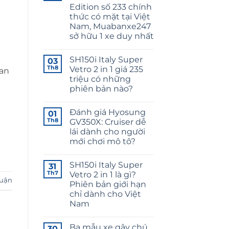
Edition số 233 chính
thức có mặt tại Việt
Nam, Muabanxe247
sở hữu 1 xe duy nhất
Không
có
SH150i Italy Super
03
bình
luận
Th8
Vetro 2 in 1 giá 235
uan
ở
triệu có những
Honda
Monkey
phiên bản nào?
FTR125
Limited
Không
Edition
có
Đánh giá Hyosung
01
số
bình
233
luận
Th8
GV350X: Cruiser dễ
ở
chính
lái dành cho người
SH150i
thức
Italy
có
mới chơi mô tô?
Super
mặt
Vetro
Không
tại
2
có
Việt
SH150i Italy Super
31
in
bình
Nam,
1
luận
Muabanxe247
Th7
Vetro 2 in 1 là gì?
ở
giá
sở
luận
Phiên bản giới hạn
Đánh
235
hữu
giá
triệu
1
chỉ dành cho Việt
Hyosung
có
xe
Nam
GV350X:
những
duy
Cruiser
phiên
nhất
Không
dễ
bản
có
lái
nào?
Ba mẫu xe gây chú
30
bình