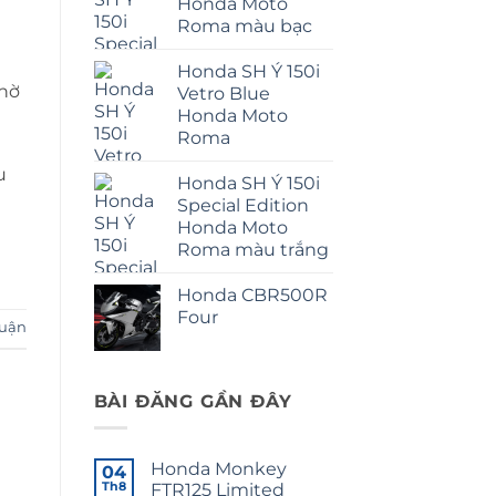
Honda Moto
Roma màu bạc
n
Honda SH Ý 150i
nhờ
Vetro Blue
Honda Moto
Roma
u
Honda SH Ý 150i
Special Edition
Honda Moto
Roma màu trắng
Honda CBR500R
Four
luận
BÀI ĐĂNG GẦN ĐÂY
Honda Monkey
04
Th8
FTR125 Limited